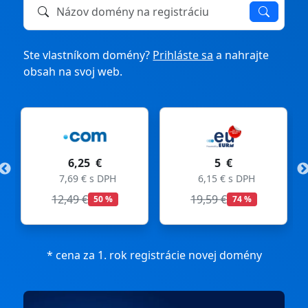
Názov domény na registráciu alebo prevod
Ste vlastníkom domény?
Prihláste sa
a nahrajte
obsah na svoj web.
6,25 €
5 €
7,69 € s DPH
6,15 € s DPH
12,49 €
19,59 €
50 %
74 %
* cena za 1. rok registrácie novej domény