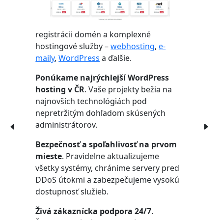
registrácii domén a komplexné
hostingové služby –
webhosting
,
e-
maily
,
WordPress
a ďalšie.
Ponúkame najrýchlejší WordPress
hosting v ČR
. Vaše projekty bežia na
najnovších technológiách pod
nepretržitým dohľadom skúsených
administrátorov.
Bezpečnosť a spoľahlivosť na prvom
mieste
. Pravidelne aktualizujeme
všetky systémy, chránime servery pred
DDoS útokmi a zabezpečujeme vysokú
dostupnosť služieb.
Živá zákaznícka podpora 24/7
.