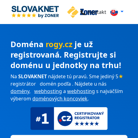
Kontakt
Doména
rogy.cz
je už
registrovaná. Registrujte si
doménu u jednotky na trhu!
Na
SLOVAKNET
nájdete tú pravú. Sme jediný 5
★
registrátor domén podľa . Nájdete u nás
domény
,
webhosting
a
webhosting
s najväčším
výberom
doménových koncoviek
.